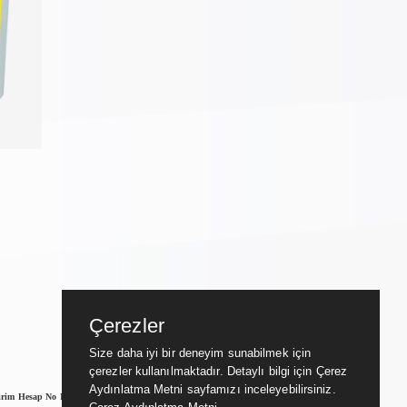
Çerezler
Size daha iyi bir deneyim sunabilmek için
çerezler kullanılmaktadır. Detaylı bilgi için Çerez
Aydınlatma Metni sayfamızı inceleyebilirsiniz.
irim Hesap No IBAN NO