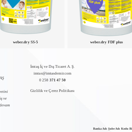
weber.dry SS-5
weber.dry FDF plus
İmtaş İç ve Dış Ticaret A. Ş.
imtas@imtasdemir.com
TAŞ
0 258
371 47 50
Gizlilik ve Çerez Politikası
etini
üş ve
a devam
Banka Adı Şube Adı Kodu B