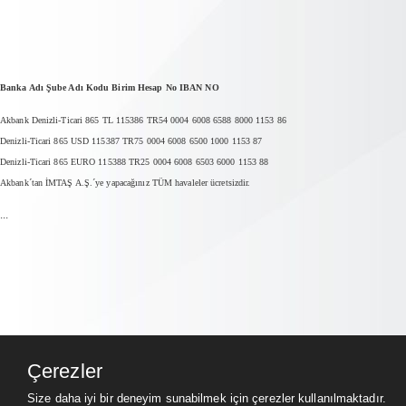
Banka Adı Şube Adı Kodu Birim Hesap No IBAN NO
Akbank Denizli-Ticari 865 TL 115386 TR54 0004 6008 6588 8000 1153 86
Denizli-Ticari 865 USD 115387 TR75 0004 6008 6500 1000 1153 87
Denizli-Ticari 865 EURO 115388 TR25 0004 6008 6503 6000 1153 88
Akbank´tan İMTAŞ A.Ş.´ye yapacağınız TÜM havaleler ücretsizdir.
...
Çerezler
Size daha iyi bir deneyim sunabilmek için çerezler kullanılmaktadır.