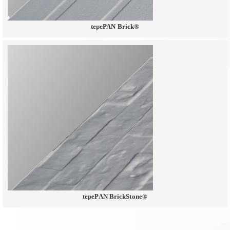
tepePAN Brick®
tepePAN BrickStone®
.