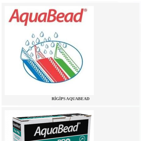
RİGİPS AQUABEAD