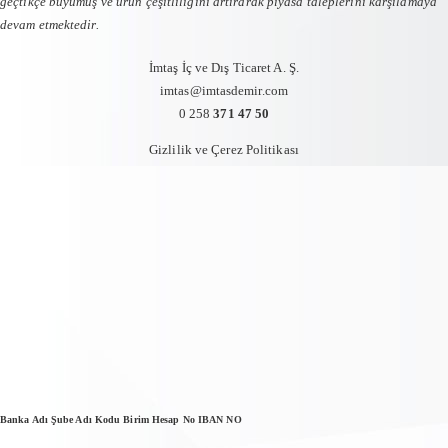
geçtikçe büyümüş ve ürün çeşitliliğini artırarak piyasa taleplerini karşılamaya
devam etmektedir.
İmtaş İç ve Dış Ticaret A. Ş.
imtas@imtasdemir.com
0 258
371 47 50
Gizlilik ve Çerez Politikası
Banka Adı Şube Adı Kodu Birim Hesap No IBAN NO