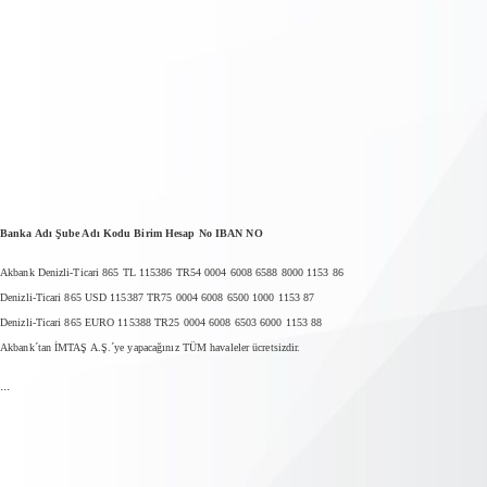
Banka Adı Şube Adı Kodu Birim Hesap No IBAN NO
Akbank Denizli-Ticari 865 TL 115386 TR54 0004 6008 6588 8000 1153 86
Denizli-Ticari 865 USD 115387 TR75 0004 6008 6500 1000 1153 87
Denizli-Ticari 865 EURO 115388 TR25 0004 6008 6503 6000 1153 88
Akbank´tan İMTAŞ A.Ş.´ye yapacağınız TÜM havaleler ücretsizdir.
...