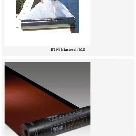
BTM Elastoself MD