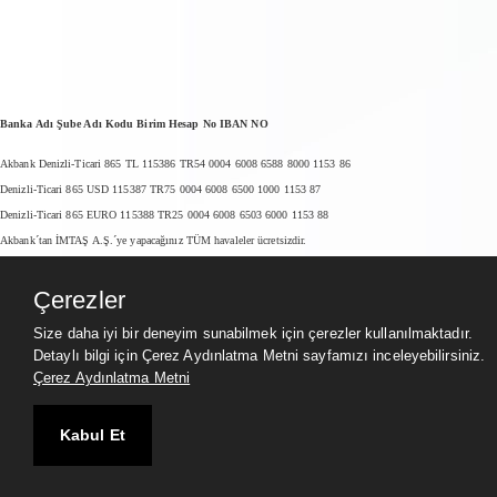
Banka Adı Şube Adı Kodu Birim Hesap No IBAN NO
Akbank Denizli-Ticari 865 TL 115386 TR54 0004 6008 6588 8000 1153 86
Denizli-Ticari 865 USD 115387 TR75 0004 6008 6500 1000 1153 87
Denizli-Ticari 865 EURO 115388 TR25 0004 6008 6503 6000 1153 88
Akbank´tan İMTAŞ A.Ş.´ye yapacağınız TÜM havaleler ücretsizdir.
...
Çerezler
Size daha iyi bir deneyim sunabilmek için çerezler kullanılmaktadır.
Detaylı bilgi için Çerez Aydınlatma Metni sayfamızı inceleyebilirsiniz.
Çerez Aydınlatma Metni
Kabul Et