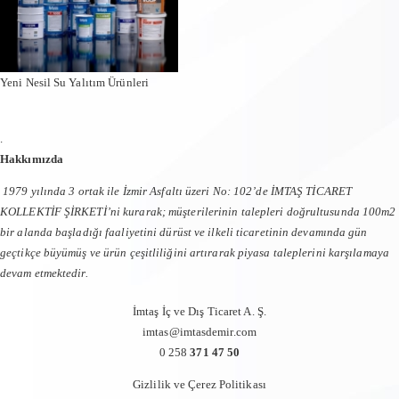
Yeni Nesil Su Yalıtım Ürünleri
.
Hakkımızda
1979 yılında 3 ortak ile İzmir Asfaltı üzeri No: 102’de İMTAŞ TİCARET
KOLLEKTİF ŞİRKETİ’ni kurarak; müşterilerinin talepleri doğrultusunda 100m2
bir alanda başladığı faaliyetini dürüst ve ilkeli ticaretinin devamında gün
geçtikçe büyümüş ve ürün çeşitliliğini artırarak piyasa taleplerini karşılamaya
devam etmektedir.
İmtaş İç ve Dış Ticaret A. Ş.
imtas@imtasdemir.com
0 258
371 47 50
Gizlilik ve Çerez Politikası