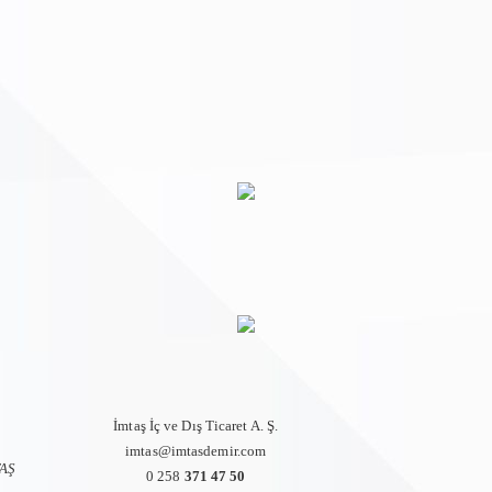
İmtaş İç ve Dış Ticaret A. Ş.
imtas@imtasdemir.com
TAŞ
0 258
371 47 50